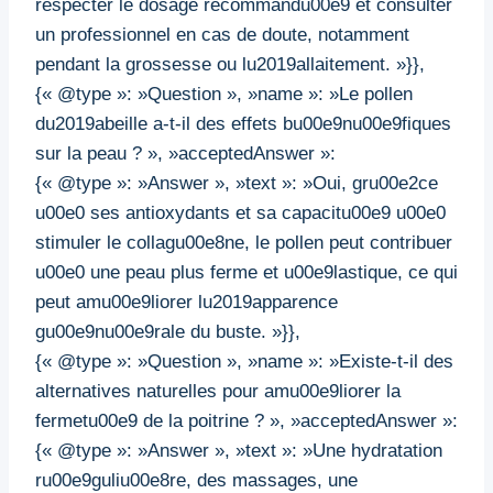
respecter le dosage recommandu00e9 et consulter
un professionnel en cas de doute, notamment
pendant la grossesse ou lu2019allaitement. »}},
{« @type »: »Question », »name »: »Le pollen
du2019abeille a-t-il des effets bu00e9nu00e9fiques
sur la peau ? », »acceptedAnswer »:
{« @type »: »Answer », »text »: »Oui, gru00e2ce
u00e0 ses antioxydants et sa capacitu00e9 u00e0
stimuler le collagu00e8ne, le pollen peut contribuer
u00e0 une peau plus ferme et u00e9lastique, ce qui
peut amu00e9liorer lu2019apparence
gu00e9nu00e9rale du buste. »}},
{« @type »: »Question », »name »: »Existe-t-il des
alternatives naturelles pour amu00e9liorer la
fermetu00e9 de la poitrine ? », »acceptedAnswer »:
{« @type »: »Answer », »text »: »Une hydratation
ru00e9guliu00e8re, des massages, une