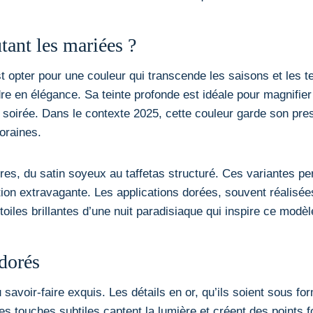
utant les mariées ?
t opter pour une couleur qui transcende les saisons et les t
re en élégance. Sa teinte profonde est idéale pour magnifier 
irée. Dans le contexte 2025, cette couleur garde son presti
oraines.
ures, du satin soyeux au taffetas structuré. Ces variantes p
tion extravagante. Les applications dorées, souvent réalisées
toiles brillantes d’une nuit paradisiaque qui inspire ce modèl
 dorés
 savoir-faire exquis. Les détails en or, qu’ils soient sous for
s touches subtiles captent la lumière et créent des points fo