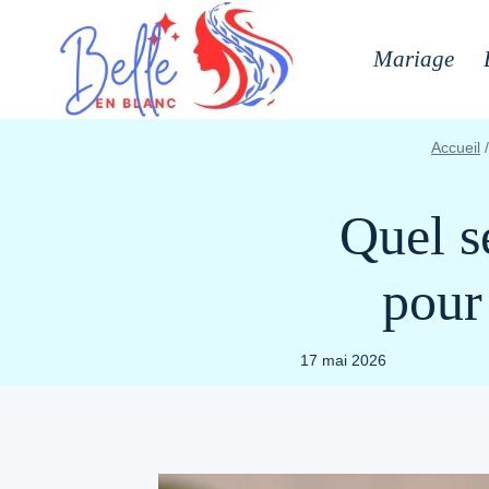
Aller
au
Mariage
contenu
Accueil
/
Quel s
pour
17 mai 2026