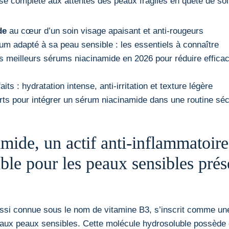
e complète aux attentes des peaux fragiles en quête de soi
de
au cœur d’un soin visage apaisant et anti-rougeurs
um adapté à sa peau sensible : les essentiels à connaître
s meilleurs sérums niacinamide en 2026 pour réduire effica
aits : hydratation intense, anti-irritation et texture légère
rts pour intégrer un sérum niacinamide dans une routine séc
mide, un actif anti-inflammatoire
ble pour les peaux sensibles prés
ssi connue sous le nom de vitamine B3, s’inscrit comme une
 aux peaux sensibles. Cette molécule hydrosoluble possède 