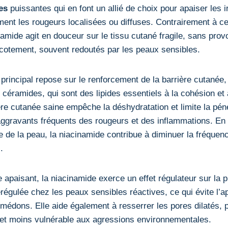
es
puissantes qui en font un allié de choix pour apaiser les i
ment les rougeurs localisées ou diffuses. Contrairement à cer
namide agit en douceur sur le tissu cutané fragile, sans pro
icotement, souvent redoutés par les peaux sensibles.
rincipal repose sur le renforcement de la barrière cutanée, 
céramides, qui sont des lipides essentiels à la cohésion et 
ère cutanée saine empêche la déshydratation et limite la pén
s aggravants fréquents des rougeurs et des inflammations. En 
e de la peau, la niacinamide contribue à diminuer la fréquence
.
 apaisant, la niacinamide exerce un effet régulateur sur la 
égulée chez les peaux sensibles réactives, ce qui évite l’ap
médons. Elle aide également à resserrer les pores dilatés, po
 et moins vulnérable aux agressions environnementales.