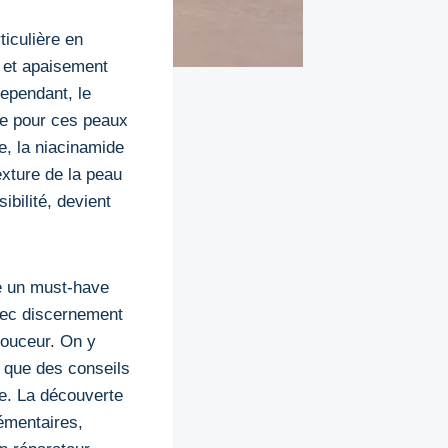
ticulière en
r et apaisement
ependant, le
le pour ces peaux
e, la niacinamide
exture de la peau
ibilité, devient
te un must-have
vec discernement
douceur. On y
i que des conseils
re. La découverte
émentaires,