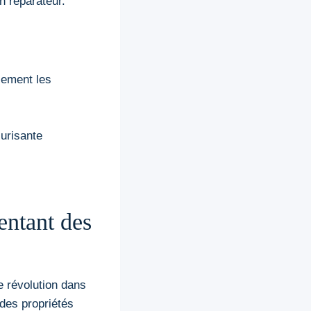
n réparateur.
cement les
urisante
entant des
 révolution dans
des propriétés