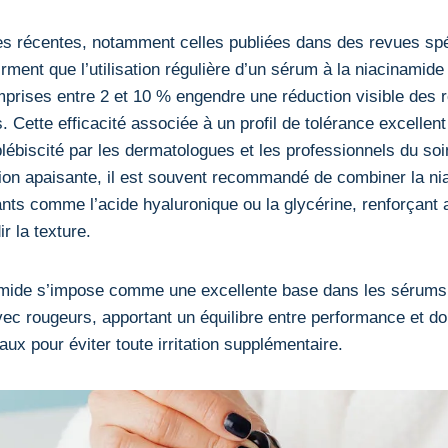
es récentes, notamment celles publiées dans des revues spé
rment que l’utilisation régulière d’un sérum à la niacinamide
prises entre 2 et 10 % engendre une réduction visible des r
 Cette efficacité associée à un profil de tolérance excellent
plébiscité par les dermatologues et les professionnels du so
tion apaisante, il est souvent recommandé de combiner la n
nts comme l’acide hyaluronique ou la glycérine, renforçant a
r la texture.
namide s’impose comme une excellente base dans les sérums
ec rougeurs, apportant un équilibre entre performance et d
ux pour éviter toute irritation supplémentaire.