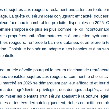
s et sujettes aux rougeurs réclament une attention toute par
sage. La quête du sérum idéal conjuguant efficacité, douceu
lexe face aux innombrables produits disponibles en 2026. C
namide
s’impose de plus en plus comme l’élixir incontournab
 ses propriétés anti-inflammatoires et à son action hydratant
les rougeurs, renforce la barrière cutanée, et améliore la t
ation. Choisir le bon sérum, adapté à ses besoins et à sa sens
entielle.
cet article dévoile pourquoi le sérum niacinamide représen
eaux sensibles sujettes aux rougeurs, comment le choisir a
du marché en 2026 se démarquent par leur efficacité et leur 
ma des ingrédients à privilégier, des dosages adaptés, ains
maximiser les bienfaits d’un sérum apaisant à la texture légè
ntes et testées dermatologiquement, riches en actifs compl