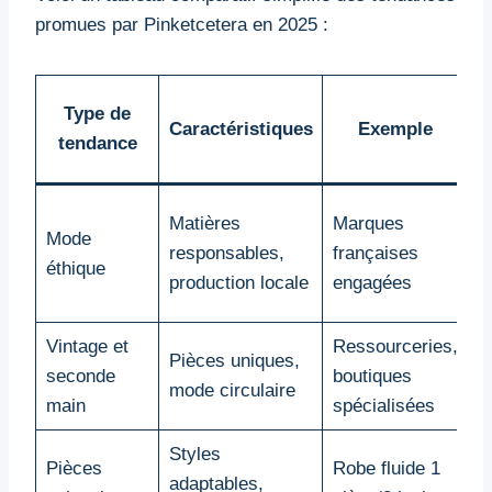
promues par Pinketcetera en 2025 :
Type de
Caractéristiques
Exemple
tendance
R
Matières
Marques
Mode
d
responsables,
françaises
éthique
l
production locale
engagées
é
Vintage et
Ressourceries,
L
Pièces uniques,
seconde
boutiques
or
mode circulaire
main
spécialisées
d
Styles
É
Pièces
Robe fluide 1
adaptables,
e