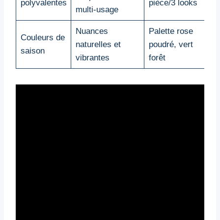
polyvalentes
pièce/3 looks
multi-usage
c
Nuances
Palette rose
H
Couleurs de
naturelles et
poudré, vert
e
saison
vibrantes
forêt
m