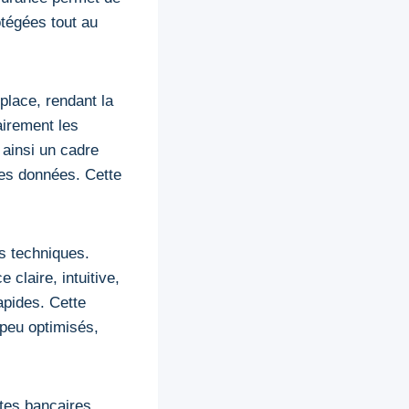
otégées tout au
lace, rendant la
airement les
 ainsi un cadre
des données. Cette
s techniques.
 claire, intuitive,
apides. Cette
s peu optimisés,
rtes bancaires