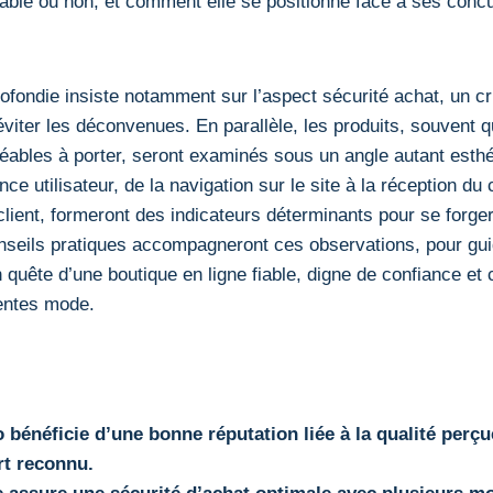
fiable ou non, et comment elle se positionne face à ses concu
ofondie insiste notamment sur l’aspect sécurité achat, un cri
éviter les déconvenues. En parallèle, les produits, souvent q
réables à porter, seront examinés sous un angle autant esth
ence utilisateur, de la navigation sur le site à la réception du 
 client, formeront des indicateurs déterminants pour se forge
nseils pratiques accompagneront ces observations, pour gui
uête d’une boutique en ligne fiable, digne de confiance et 
tentes mode.
 bénéficie d’une bonne réputation liée à la qualité perç
rt reconnu.