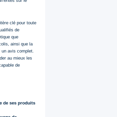
rrentes sur le
tère clé pour toute
ualifiés de
étique que
colis, ainsi que la
r un avis complet.
der au mieux les
capable de
ue de ses produits