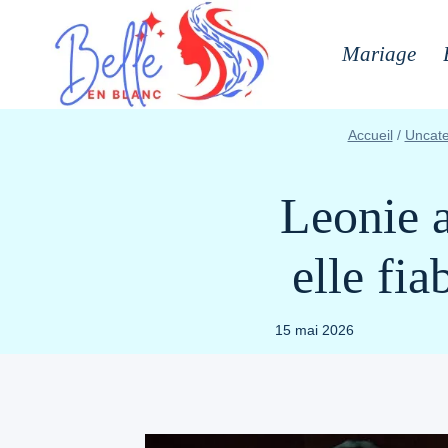
Aller
au
Mariage
contenu
Accueil
/
Uncate
Leonie a
elle fi
15 mai 2026