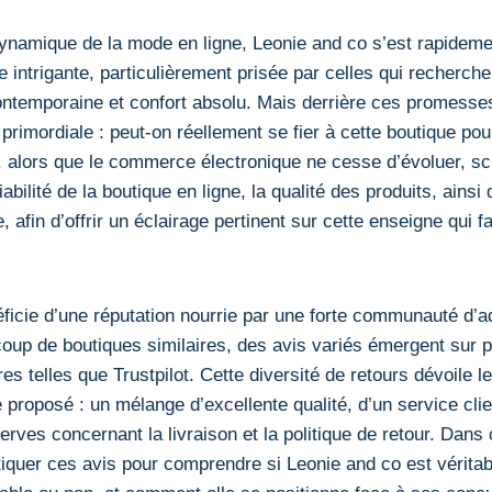
ynamique de la mode en ligne, Leonie and co s’est rapidem
ntrigante, particulièrement prisée par celles qui recherchent
ontemporaine et confort absolu. Mais derrière ces promesse
 primordiale : peut-on réellement se fier à cette boutique 
, alors que le commerce électronique ne cesse d’évoluer, sc
fiabilité de la boutique en ligne, la qualité des produits, ainsi
e, afin d’offrir un éclairage pertinent sur cette enseigne qui 
ficie d’une réputation nourrie par une forte communauté d’a
p de boutiques similaires, des avis variés émergent sur p
s telles que Trustpilot. Cette diversité de retours dévoile l
 proposé : un mélange d’excellente qualité, d’un service clie
rves concernant la livraison et la politique de retour. Dans c
tiquer ces avis pour comprendre si Leonie and co est vérita