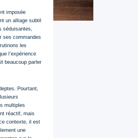
ent imposée
 un alliage subtil
s séduisantes,
pour ses commandes
rutinons les
 que l’expérience
fait beaucoup parler
deptes. Pourtant,
lusieurs
es multiples
nt réactif, mais
e contexte, il est
blement une