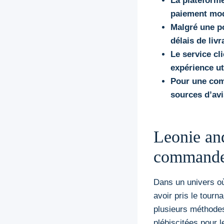
La plateform
paiement mod
Malgré une po
délais de liv
Le service cl
expérience ut
Pour une com
sources d’avi
Leonie and
commande 
Dans un univers où
avoir pris le tourn
plusieurs méthodes
plébiscitées pour l