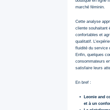
boutique en ligne 
marché féminin.
Cette analyse appr
cliente souhaitant 
confortables et ag
qualitatif. L’expéri
fluidité du service
Enfin, quelques co
consommateurs en q
satisfaire leurs at
En bref :
Leonie and co
et à un confo