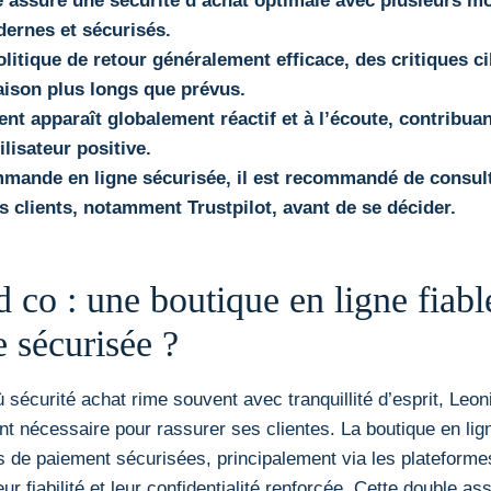
e assure une sécurité d’achat optimale avec plusieurs m
ernes et sécurisés.
litique de retour généralement efficace, des critiques ci
raison plus longs que prévus.
ient apparaît globalement réactif et à l’écoute, contribua
ilisateur positive.
mande en ligne sécurisée, il est recommandé de consult
s clients, notamment Trustpilot, avant de se décider.
 co : une boutique en ligne fiabl
sécurisée ?
 sécurité achat rime souvent avec tranquillité d’esprit, Leo
ant nécessaire pour rassurer ses clientes. La boutique en lign
 de paiement sécurisées, principalement via les plateformes
eur fiabilité et leur confidentialité renforcée. Cette double 