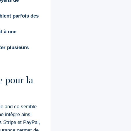
oyens de
blent parfois des
nt à une
er plusieurs
e pour la
nie and co semble
e intègre ainsi
 Stripe et PayPal,
assurance permet de