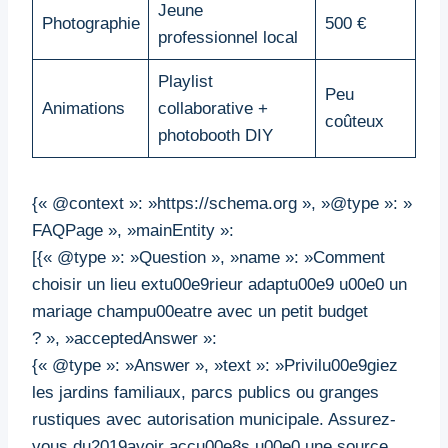
Jeune
Photographie
500 €
professionnel local
Playlist
Peu
Animations
collaborative +
coûteux
photobooth DIY
{« @context »: »https://schema.org », »@type »: »
FAQPage », »mainEntity »:
[{« @type »: »Question », »name »: »Comment
choisir un lieu extu00e9rieur adaptu00e9 u00e0 un
mariage champu00eatre avec un petit budget
? », »acceptedAnswer »:
{« @type »: »Answer », »text »: »Privilu00e9giez
les jardins familiaux, parcs publics ou granges
rustiques avec autorisation municipale. Assurez-
vous du2019avoir accu00e8s u00e0 une source