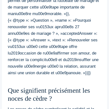
permet de personnaliser la fu00eate de mariage et
de marquer cette u00e9tape importante de
maniu00e8re mu00e9morable. »}},
{« @type »: »Question », »name »: »Pourquoi
renouveler ses vu0153ux apru00e8s 27
annu00e9es de mariage ? », »acceptedAnswer »:
{« @type »: »Answer », »text »: »Renouveler ses
vu0153ux u00e0 cette u00e9tape offre
lu2019occasion de ru00e9affirmer son amour, de
renforcer la complicitu00e9 et du2019insuffler une
nouvelle u00e9nergie u00e0 la relation, assurant
ainsi une union durable et u00e9panouie. »}}]}
Que signifient précisément les
noces de cèdre ?