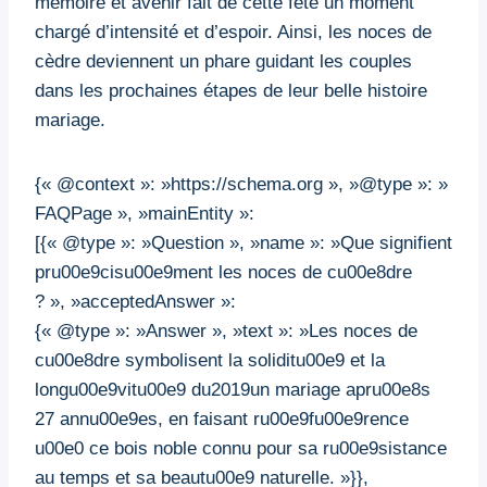
mémoire et avenir fait de cette fête un moment
chargé d’intensité et d’espoir. Ainsi, les noces de
cèdre deviennent un phare guidant les couples
dans les prochaines étapes de leur belle histoire
mariage.
{« @context »: »https://schema.org », »@type »: »
FAQPage », »mainEntity »:
[{« @type »: »Question », »name »: »Que signifient
pru00e9cisu00e9ment les noces de cu00e8dre
? », »acceptedAnswer »:
{« @type »: »Answer », »text »: »Les noces de
cu00e8dre symbolisent la soliditu00e9 et la
longu00e9vitu00e9 du2019un mariage apru00e8s
27 annu00e9es, en faisant ru00e9fu00e9rence
u00e0 ce bois noble connu pour sa ru00e9sistance
au temps et sa beautu00e9 naturelle. »}},